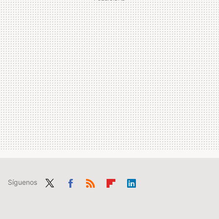
Síguenos
Twit
Fac
RSS
Flip
Link
ter
ebo
boa
edIn