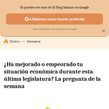
Ya puedes ver más de El Blog Salmon en Google
MENÚ
NUEVO
Añádenos como fuente preferida
SECTORES
ECONOMÍA DOMÉSTICA
MERCADOS FINANC
Solo necesitas una cuenta de Google
×
HOY SE HABLA DE
Dinero
Alemania
¿Ha mejorado o empeorado tu
situación económica durante esta
última legislatura? La pregunta de la
semana