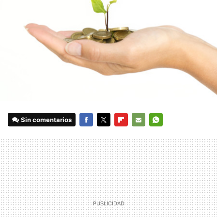
Sin comentarios
FACEBOOK
TWITTER
FLIPBOARD
E-
WHATSAPP
MAIL