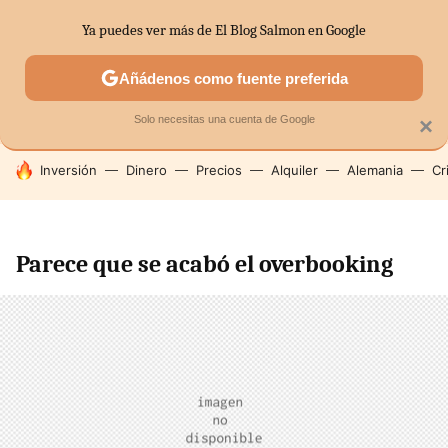
Ya puedes ver más de El Blog Salmon en Google
SECTORES
ECONOMÍA DOMÉSTICA
MERCADOS FINANC
Añádenos como fuente preferida
Solo necesitas una cuenta de Google
×
HOY SE HABLA DE
Inversión
Dinero
Precios
Alquiler
Alemania
Cr
Parece que se acabó el overbooking