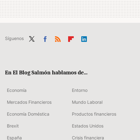
Síguenos
Twit
Fac
RSS
Flip
Link
ter
ebo
boa
edIn
ok
rd
En El Blog Salmón hablamos de...
Economía
Entorno
Mercados Financieros
Mundo Laboral
Economía Doméstica
Productos financieros
Brexit
Estados Unidos
España
Crisis financiera