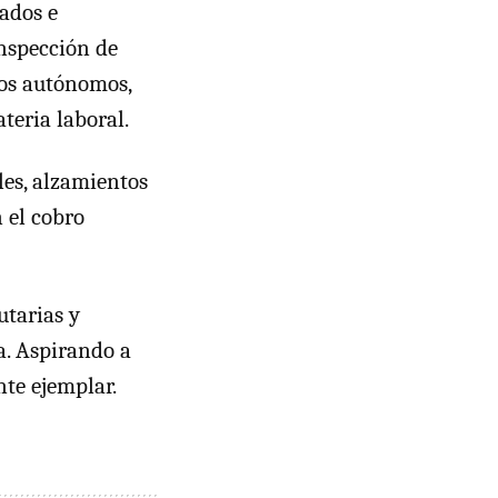
ados e
Inspección de
lsos autónomos,
teria laboral.
les, alzamientos
 el cobro
utarias y
a. Aspirando a
te ejemplar.