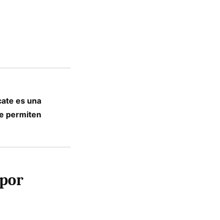
cate es una
ue permiten
 por