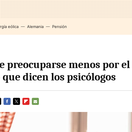
rgía eólica
Alemania
Pensión
le preocuparse menos por el
o que dicen los psicólogos
FACEBOOK
TWITTER
FLIPBOARD
E-
MAIL