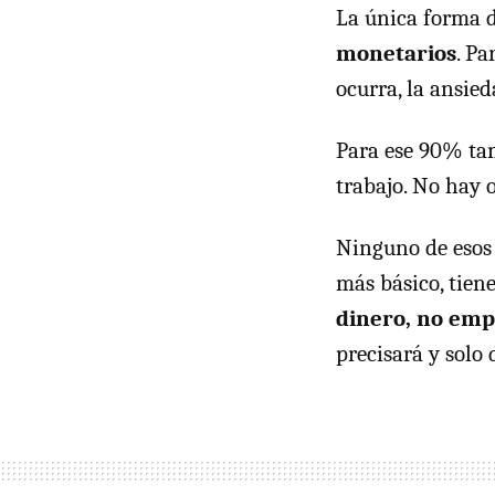
La única forma 
monetarios
. Pa
ocurra, la ansie
Para ese 90% ta
trabajo. No hay o
Ninguno de esos 
más básico, tien
dinero, no em
precisará y solo