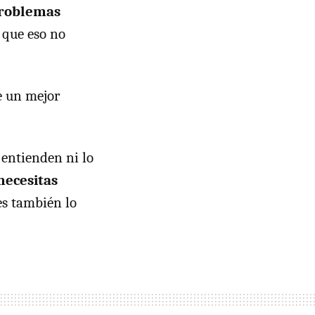
problemas
a que eso no
e un mejor
 entienden ni lo
 necesitas
ees también lo