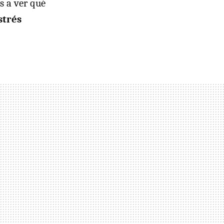
s a ver qué
strés