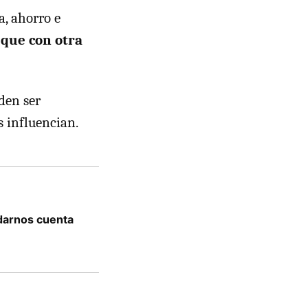
, ahorro e
 que con otra
den ser
s influencian.
darnos cuenta