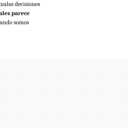
 malas decisiones
uales parece
cuando somos