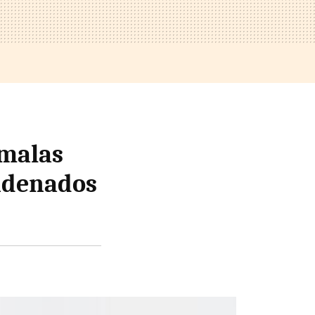
 malas
ndenados