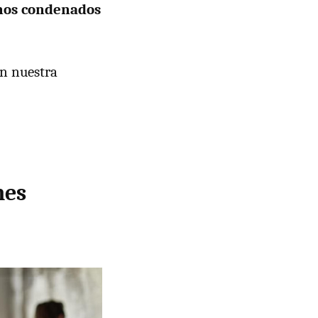
mos condenados
on nuestra
nes