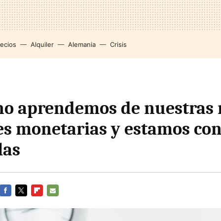
recios
Alquiler
Alemania
Crisis
no aprendemos de nuestras
es monetarias y estamos co
las
FACEBOOK
TWITTER
FLIPBOARD
E-
MAIL