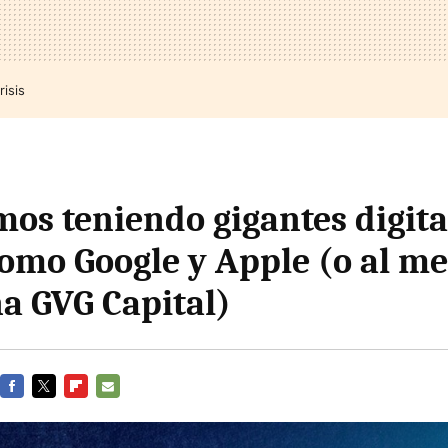
risis
os teniendo gigantes digita
omo Google y Apple (o al me
na GVG Capital)
FACEBOOK
TWITTER
FLIPBOARD
E-
MAIL