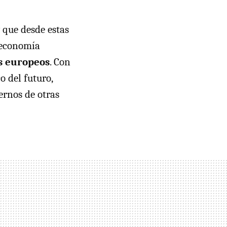
 que desde estas
oeconomía
os europeos
. Con
 del futuro,
ernos de otras