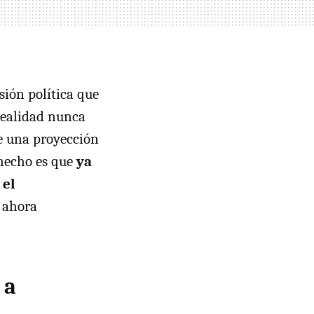
sión política que
realidad nunca
de una proyección
 hecho es que
ya
 el
 ahora
 a