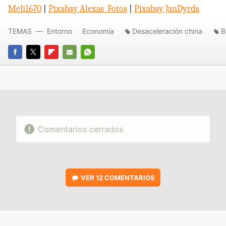
Meli1670
|
Pixabay Alexas_Fotos
|
Pixabay JanDyrda
TEMAS
Entorno
Economía
Desaceleración china
B
FACEBOOK
TWITTER
FLIPBOARD
E-
WHATSAPP
MAIL
Comentarios cerrados
VER
12 COMENTARIOS