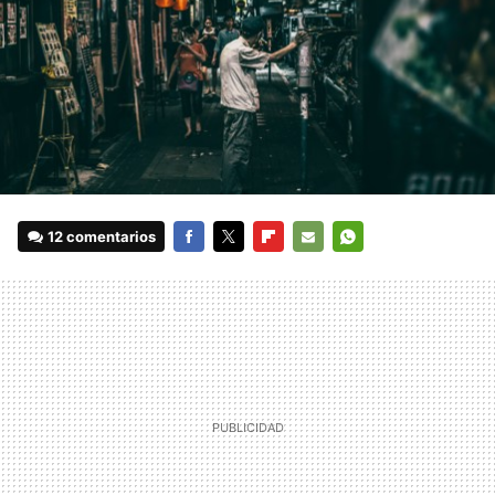
12 comentarios
FACEBOOK
TWITTER
FLIPBOARD
E-
WHATSAPP
MAIL