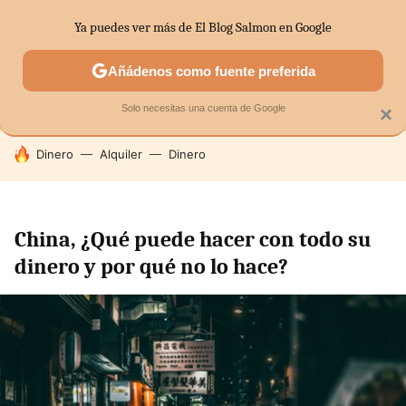
Ya puedes ver más de El Blog Salmon en Google
MENÚ
NUEVO
Añádenos como fuente preferida
SECTORES
ECONOMÍA DOMÉSTICA
MERCADOS FINANC
Solo necesitas una cuenta de Google
×
HOY SE HABLA DE
Dinero
Alquiler
Dinero
China, ¿Qué puede hacer con todo su
dinero y por qué no lo hace?