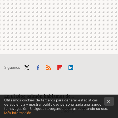
Síguenos
Twit
Fac
RSS
Flip
Link
ter
ebo
boa
edIn
ok
rd
En El Blog Salmón hablamos de...
Utilizamos cookies de terceros para generar estadísticas
de audiencia y mostrar publicidad personalizada analizando
tu navegación. Si sigues navegando estarás aceptando su uso.
Economía
Entorno
Más información