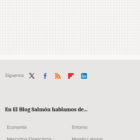
Síguenos
Twit
Fac
RSS
Flip
Link
ter
ebo
boa
edIn
ok
rd
En El Blog Salmón hablamos de...
Economía
Entorno
Mercados Financieros
Mundo Laboral