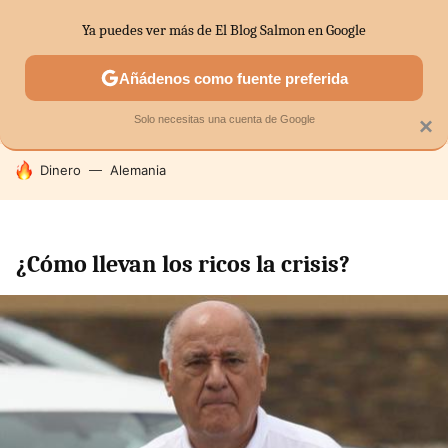
Ya puedes ver más de El Blog Salmon en Google
SECTORES
ECONOMÍA DOMÉSTICA
MERCADOS FINANC
Añádenos como fuente preferida
Solo necesitas una cuenta de Google
×
HOY SE HABLA DE
Dinero
Alemania
¿Cómo llevan los ricos la crisis?