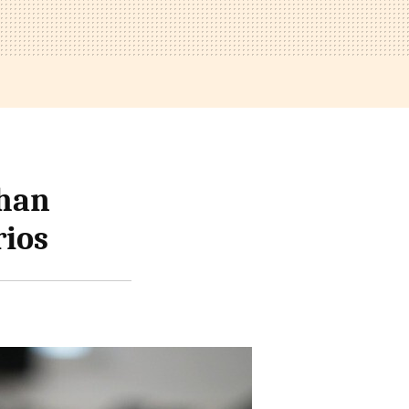
 han
rios