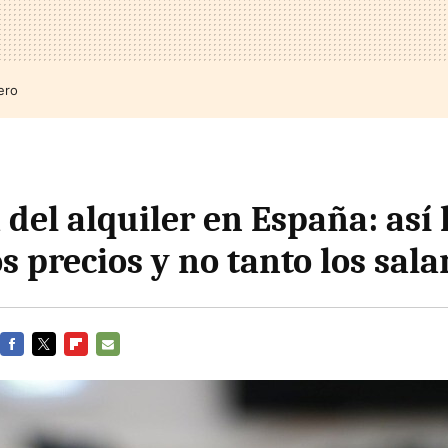
ero
 del alquiler en España: así
s precios y no tanto los sala
FACEBOOK
TWITTER
FLIPBOARD
E-
MAIL