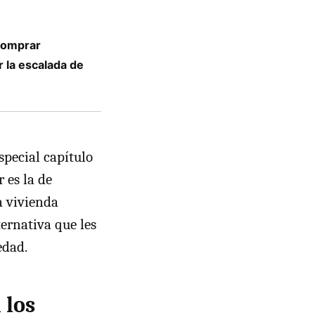
comprar
r la escalada de
special capítulo
 es la de
a vivienda
ternativa que les
edad.
 los