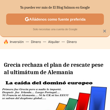
Ya puedes ver más de El Blog Salmon en Google
SECTORES
ECONOMÍA DOMÉSTICA
MERCADOS FINANC
Añádenos como fuente preferida
Solo necesitas una cuenta de Google
×
HOY SE HABLA DE
Inversión
Dinero
Alquiler
Dinero
Grecia rechaza el plan de rescate pese
al ultimátum de Alemania