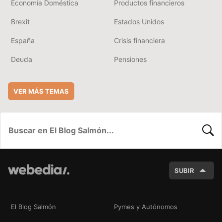
Economía Doméstica
Productos financieros
Brexit
Estados Unidos
España
Crisis financiera
Deuda
Pensiones
VER MÁS TEMAS
BUSC
SUBIR
El Blog Salmón
Pymes y Autónomos