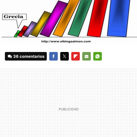
36 comentarios
FACEBOOK
TWITTER
FLIPBOARD
E-
WHATSAPP
MAIL