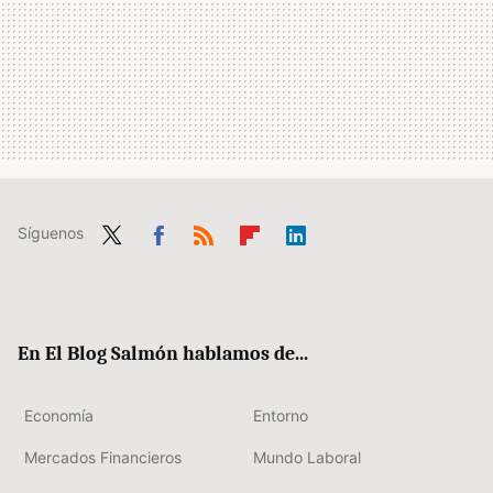
Síguenos
Twit
Fac
RSS
Flip
Link
ter
ebo
boa
edIn
ok
rd
En El Blog Salmón hablamos de...
Economía
Entorno
Mercados Financieros
Mundo Laboral