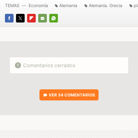
TEMAS
Economía
Alemania
Alemania. Grecia
pl
FACEBOOK
TWITTER
FLIPBOARD
E-
WHATSAPP
MAIL
Comentarios cerrados
VER
34 COMENTARIOS