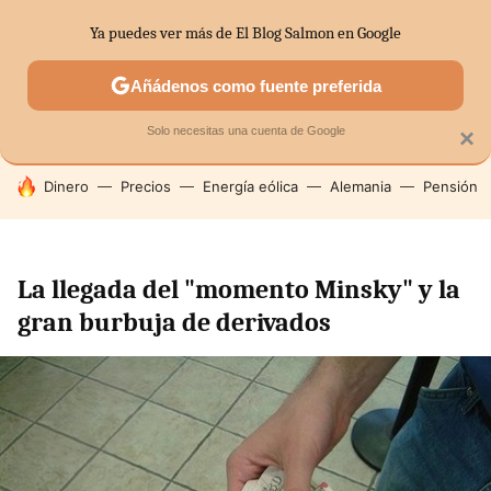
Ya puedes ver más de El Blog Salmon en Google
SECTORES
ECONOMÍA DOMÉSTICA
MERCADOS FINANC
Añádenos como fuente preferida
Solo necesitas una cuenta de Google
×
HOY SE HABLA DE
Dinero
Precios
Energía eólica
Alemania
Pensión
La llegada del "momento Minsky" y la
gran burbuja de derivados