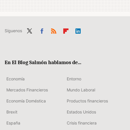
Síguenos
Twit
Fac
RSS
Flip
Link
ter
ebo
boa
edIn
ok
rd
En El Blog Salmón hablamos de...
Economía
Entorno
Mercados Financieros
Mundo Laboral
Economía Doméstica
Productos financieros
Brexit
Estados Unidos
España
Crisis financiera