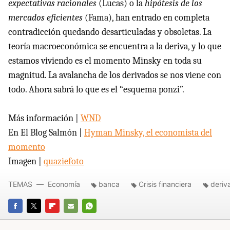
expectativas racionales
(Lucas) o la
hipótesis de los
mercados eficientes
(Fama), han entrado en completa
contradicción quedando desarticuladas y obsoletas. La
teoría macroeconómica se encuentra a la deriva, y lo que
estamos viviendo es el momento Minsky en toda su
magnitud. La avalancha de los derivados se nos viene con
todo. Ahora sabrá lo que es el “esquema ponzi”.
Más información |
WND
En El Blog Salmón |
Hyman Minsky, el economista del
momento
Imagen |
quaziefoto
TEMAS
Economía
banca
Crisis financiera
deriv
FACEBOOK
TWITTER
FLIPBOARD
E-
WHATSAPP