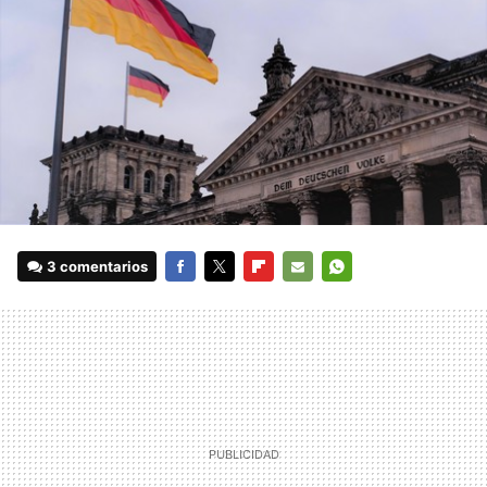
3 comentarios
FACEBOOK
TWITTER
FLIPBOARD
E-
WHATSAPP
MAIL