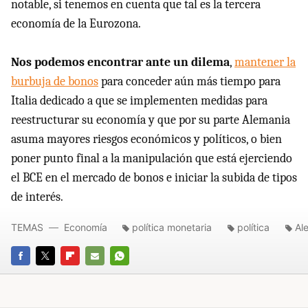
notable, si tenemos en cuenta que tal es la tercera
economía de la Eurozona.
Nos podemos encontrar ante un dilema
,
mantener la
burbuja de bonos
para conceder aún más tiempo para
Italia dedicado a que se implementen medidas para
reestructurar su economía y que por su parte Alemania
asuma mayores riesgos económicos y políticos, o bien
poner punto final a la manipulación que está ejerciendo
el BCE en el mercado de bonos e iniciar la subida de tipos
de interés.
TEMAS
Economía
política monetaria
política
Al
FACEBOOK
TWITTER
FLIPBOARD
E-
WHATSAPP
MAIL