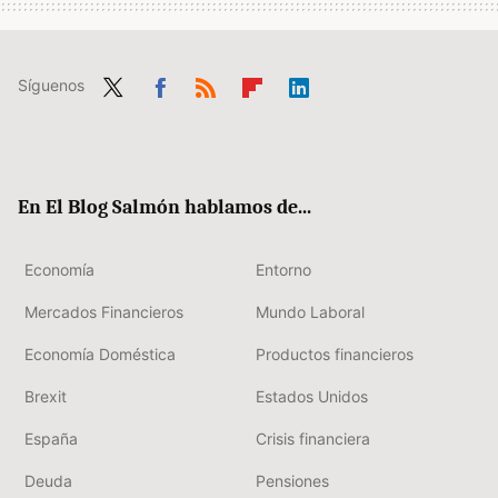
Síguenos
Twit
Fac
RSS
Flip
Link
ter
ebo
boa
edIn
ok
rd
En El Blog Salmón hablamos de...
Economía
Entorno
Mercados Financieros
Mundo Laboral
Economía Doméstica
Productos financieros
Brexit
Estados Unidos
España
Crisis financiera
Deuda
Pensiones