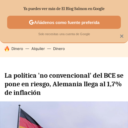
Ya puedes ver más de El Blog Salmon en Google
SECTORES
ECONOMÍA DOMÉSTICA
MERCADOS FINANC
Añádenos como fuente preferida
Solo necesitas una cuenta de Google
×
HOY SE HABLA DE
Dinero
Alquiler
Dinero
La política 'no convencional' del BCE se
pone en riesgo, Alemania llega al 1,7%
de inflación