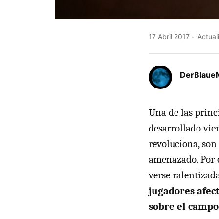
17 Abril 2017
Actuali
DerBlaue
Una de las princ
desarrollado vie
revoluciona, son
amenazado. Por e
verse ralentizad
jugadores afec
sobre el campo