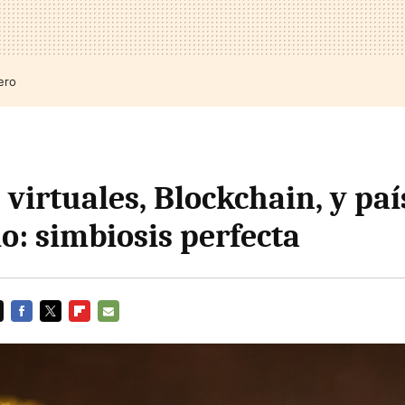
ero
virtuales, Blockchain, y paí
o: simbiosis perfecta
FACEBOOK
TWITTER
FLIPBOARD
E-
MAIL