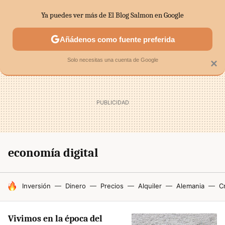
Ya puedes ver más de El Blog Salmon en Google
SECTORES
ECONOMÍA DOMÉSTICA
MERCADOS FINANC
Añádenos como fuente preferida
Solo necesitas una cuenta de Google
×
economía digital
HOY SE HABLA DE
Inversión
Dinero
Precios
Alquiler
Alemania
Cr
Vivimos en la época del