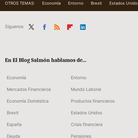
OTROS TEMAS:
Economía
Entorno
Brexit
Estados Unido
Síguenos
Twit
Fac
RSS
Flip
Link
ter
ebo
boa
edIn
ok
rd
En El Blog Salmón hablamos de...
Economía
Entorno
Mercados Financieros
Mundo Laboral
Economía Doméstica
Productos financieros
Brexit
Estados Unidos
España
Crisis financiera
Deuda
Pensiones