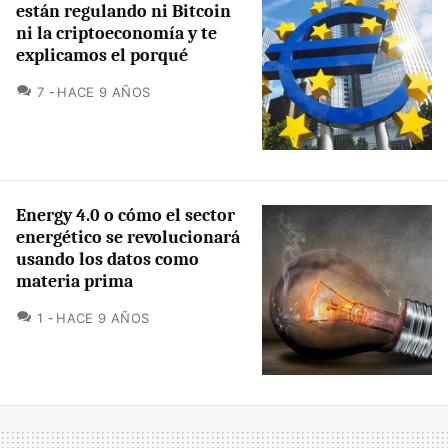
están regulando ni Bitcoin
ni la criptoeconomía y te
explicamos el porqué
COMENTARIOS
7
HACE 9 AÑOS
Energy 4.0 o cómo el sector
energético se revolucionará
usando los datos como
materia prima
COMENTARIOS
1
HACE 9 AÑOS