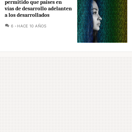
permitido que países en
vías de desarrollo adelanten
a los desarrollados
COMENTARIOS
6
HACE 10 AÑOS