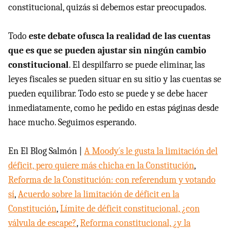
constitucional, quizás si debemos estar preocupados.
Todo
este debate ofusca la realidad de las cuentas
que es que se pueden ajustar sin ningún cambio
constitucional
. El despilfarro se puede eliminar, las
leyes fiscales se pueden situar en su sitio y las cuentas se
pueden equilibrar. Todo esto se puede y se debe hacer
inmediatamente, como he pedido en estas páginas desde
hace mucho. Seguimos esperando.
En El Blog Salmón |
A Moody´s le gusta la limitación del
déficit, pero quiere más chicha en la Constitución
,
Reforma de la Constitución: con referendum y votando
sí
,
Acuerdo sobre la limitación de déficit en la
Constitución
,
Límite de déficit constitucional, ¿con
válvula de escape?
,
Reforma constitucional, ¿y la