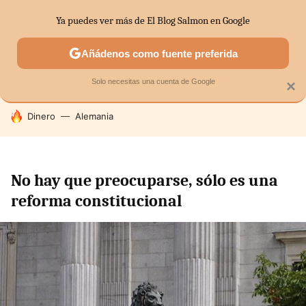
Ya puedes ver más de El Blog Salmon en Google
SECTORES
ECONOMÍA DOMÉSTICA
MERCADOS FINANC
Añádenos como fuente preferida
Solo necesitas una cuenta de Google
×
HOY SE HABLA DE
Dinero
Alemania
No hay que preocuparse, sólo es una
reforma constitucional