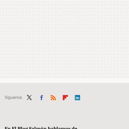
Síguenos
Twit
Fac
RSS
Flip
Link
ter
ebo
boa
edIn
ok
rd
En El Blog Salmón hablamos de...