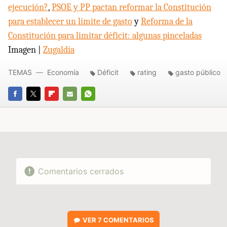
ejecución?
,
PSOE
y PP pactan reformar la Constitución
para establecer un límite de gasto
y
Reforma de la
Constitución para limitar déficit: algunas pinceladas
Imagen |
Zugaldía
TEMAS
Economía
Déficit
rating
gasto público
FACEBOOK
TWITTER
FLIPBOARD
E-
WHATSAPP
MAIL
Comentarios cerrados
VER
7 COMENTARIOS