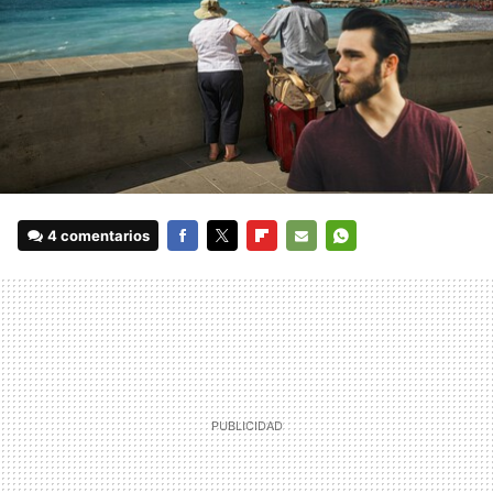
4 comentarios
FACEBOOK
TWITTER
FLIPBOARD
E-
WHATSAPP
MAIL