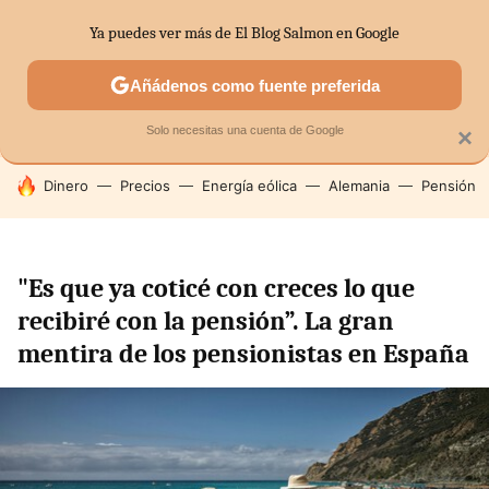
Ya puedes ver más de El Blog Salmon en Google
SECTORES
ECONOMÍA DOMÉSTICA
MERCADOS FINANC
Añádenos como fuente preferida
Solo necesitas una cuenta de Google
×
HOY SE HABLA DE
Dinero
Precios
Energía eólica
Alemania
Pensión
"Es que ya coticé con creces lo que
recibiré con la pensión”. La gran
mentira de los pensionistas en España