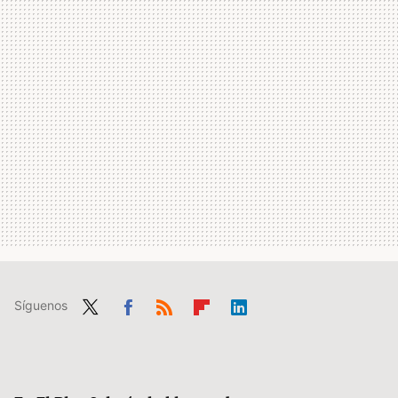
Síguenos
Twit
Fac
RSS
Flip
Link
ter
ebo
boa
edIn
ok
rd