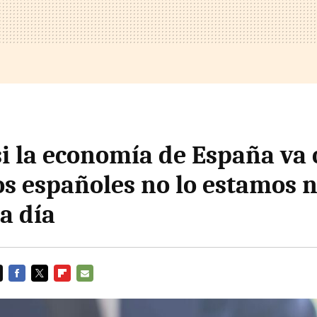
si la economía de España va
los españoles no lo estamos 
 a día
FACEBOOK
TWITTER
FLIPBOARD
E-
MAIL