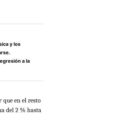
ica y los
arse.
egresión a la
r
que en el resto
a del 2 % hasta