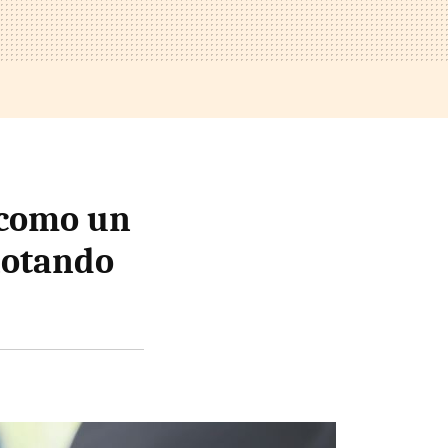
 como un
notando