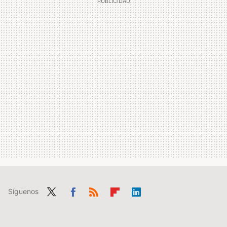
Síguenos
Twit
Fac
RSS
Flip
Link
ter
ebo
boa
edIn