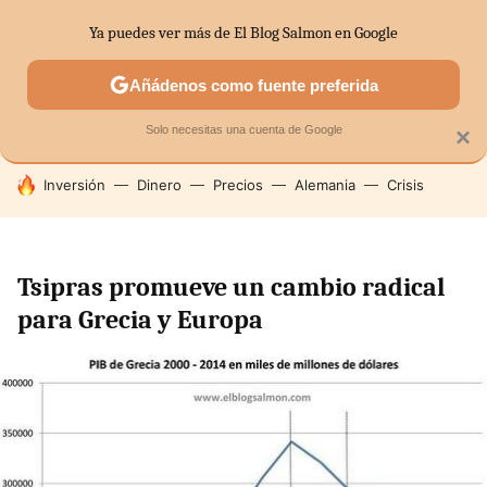
Ya puedes ver más de El Blog Salmon en Google
SECTORES
ECONOMÍA DOMÉSTICA
MERCADOS FINANC
Añádenos como fuente preferida
Solo necesitas una cuenta de Google
×
HOY SE HABLA DE
Inversión
Dinero
Precios
Alemania
Crisis
Tsipras promueve un cambio radical
para Grecia y Europa