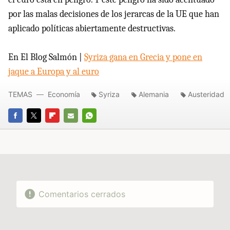
por las malas decisiones de los jerarcas de la UE que han
aplicado políticas abiertamente destructivas.
En El Blog Salmón |
Syriza gana en Grecia y pone en
jaque a Europa y al euro
TEMAS
Economía
Syriza
Alemania
Austeridad
FACEBOOK
TWITTER
FLIPBOARD
E-
WHATSAPP
MAIL
Comentarios cerrados