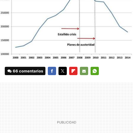
66 comentarios
FACEBOOK
TWITTER
FLIPBOARD
E-
WHATSAPP
MAIL