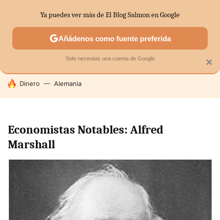
Ya puedes ver más de El Blog Salmon en Google
SECTORES
ECONOMÍA DOMÉSTICA
MERCADOS FINANC
Añádenos como fuente preferida
Solo necesitas una cuenta de Google
×
HOY SE HABLA DE
Dinero
Alemania
Economistas Notables: Alfred
Marshall