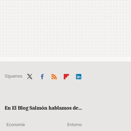
Síguenos
Twit
Fac
RSS
Flip
Link
ter
ebo
boa
edIn
ok
rd
En El Blog Salmón hablamos de...
Economía
Entorno