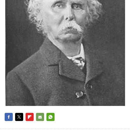
FACEBOOK
TWITTER
FLIPBOARD
E-
WHATSAPP