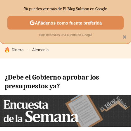
Ya puedes ver más de El Blog Salmon en Google
MENÚ
NUEVO
Añádenos como fuente preferida
SECTORES
ECONOMÍA DOMÉSTICA
MERCADOS FINANC
Solo necesitas una cuenta de Google
×
HOY SE HABLA DE
Dinero
Alemania
¿Debe el Gobierno aprobar los
presupuestos ya?