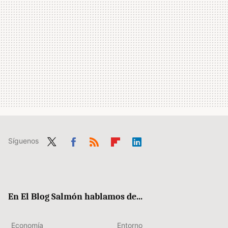
Síguenos
Twit
Fac
RSS
Flip
Link
ter
ebo
boa
edIn
ok
rd
En El Blog Salmón hablamos de...
Economía
Entorno