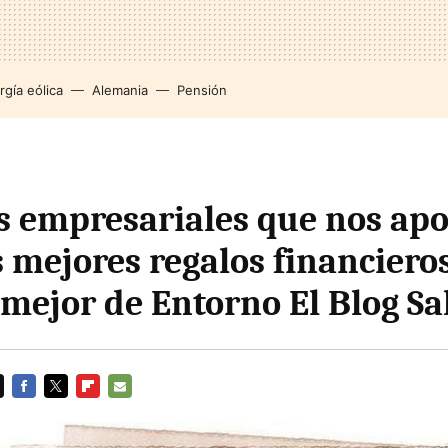
rgía eólica
Alemania
Pensión
s empresariales que nos apo
s mejores regalos financiero
o mejor de Entorno El Blog S
FACEBOOK
TWITTER
FLIPBOARD
E-
MAIL