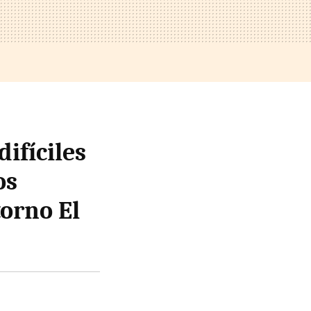
ifíciles
os
torno El