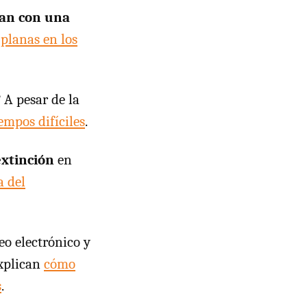
tan con una
 planas en los
?
A pesar de la
empos difíciles
.
extinción
en
a del
eo electrónico y
explican
cómo
s
.