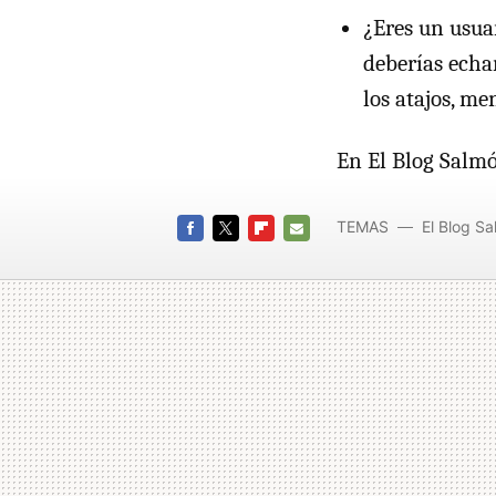
¿Eres un usua
deberías echa
los atajos, me
En El Blog Salm
TEMAS
El Blog S
FACEBOOK
TWITTER
FLIPBOARD
E-
MAIL