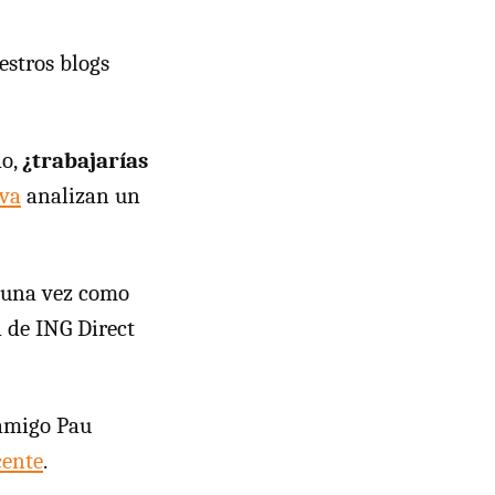
estros blogs
do,
¿trabajarías
bva
analizan un
guna vez como
 de ING Direct
 amigo Pau
cente
.