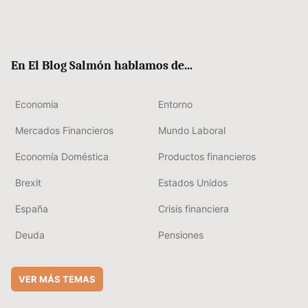
Twit
Fac
RSS
Flip
Link
ter
ebo
boa
edIn
ok
rd
En El Blog Salmón hablamos de...
Economía
Entorno
Mercados Financieros
Mundo Laboral
Economía Doméstica
Productos financieros
Brexit
Estados Unidos
España
Crisis financiera
Deuda
Pensiones
VER MÁS TEMAS