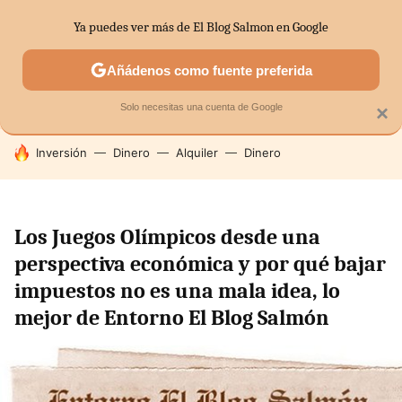
Ya puedes ver más de El Blog Salmon en Google
SECTORES
ECONOMÍA DOMÉSTICA
MERCADOS FINANC
Añádenos como fuente preferida
Solo necesitas una cuenta de Google
×
HOY SE HABLA DE
Inversión
Dinero
Alquiler
Dinero
Los Juegos Olímpicos desde una
perspectiva económica y por qué bajar
impuestos no es una mala idea, lo
mejor de Entorno El Blog Salmón