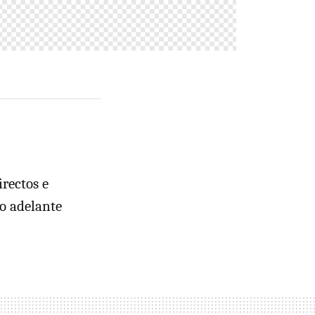
irectos e
do adelante