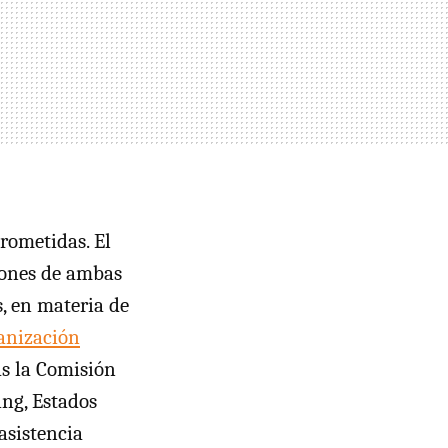
prometidas. El
siones de ambas
, en materia de
anización
as la Comisión
ing, Estados
asistencia