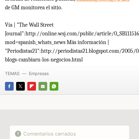
de GM monitorea el sitio.
Vía | "The Wall Street
Journal":http://online.wsj.com/public/article/0,,SB1115
mod=spanish_whats_news Más información |
"Periodistas21":http://periodistas21.blogspot.com/2005/0
blogs-cambiarn-los-negocios.html
TEMAS
Empresas
FACEBOOK
TWITTER
FLIPBOARD
E-
WHATSAPP
MAIL
Comentarios cerrados