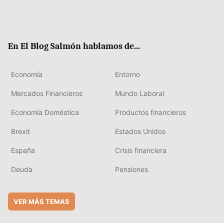
Twit
Fac
RSS
Flip
Link
ter
ebo
boa
edIn
ok
rd
En El Blog Salmón hablamos de...
Economía
Entorno
Mercados Financieros
Mundo Laboral
Economía Doméstica
Productos financieros
Brexit
Estados Unidos
España
Crisis financiera
Deuda
Pensiones
VER MÁS TEMAS