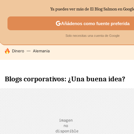
Ya puedes ver más de El Blog Salmon en Googl
MENÚ
NUEVO
Añádenos como fuente preferida
SECTORES
ECONOMÍA DOMÉSTICA
MERCADOS FINANC
Solo necesitas una cuenta de Google
HOY SE HABLA DE
Dinero
Alemania
Blogs corporativos: ¿Una buena idea?