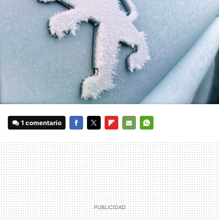
1 comentario
FACEBOOK
TWITTER
FLIPBOARD
E-
WHATSAPP
MAIL