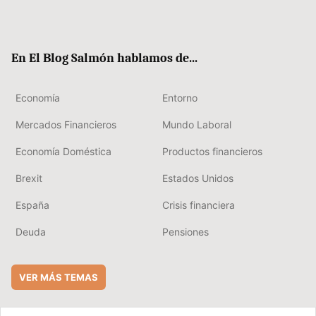
Twit
Fac
RSS
Flip
Link
ter
ebo
boa
edIn
ok
rd
En El Blog Salmón hablamos de...
Economía
Entorno
Mercados Financieros
Mundo Laboral
Economía Doméstica
Productos financieros
Brexit
Estados Unidos
España
Crisis financiera
Deuda
Pensiones
VER MÁS TEMAS