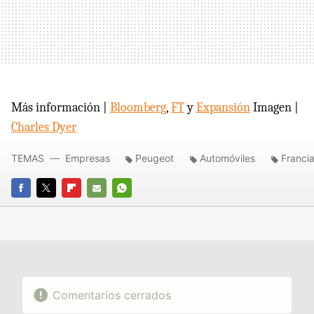
Más información |
Bloomberg
,
FT
y
Expansión
Imagen |
Charles Dyer
TEMAS
Empresas
Peugeot
Automóviles
Franci
FACEBOOK
TWITTER
FLIPBOARD
E-
WHATSAPP
MAIL
Comentarios cerrados