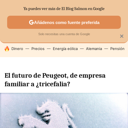
Ya puedes ver más de El Blog Salmon en Google
SECTORES
ECONOMÍA DOMÉSTICA
MERCADOS FINANC
Añádenos como fuente preferida
Solo necesitas una cuenta de Google
×
HOY SE HABLA DE
Dinero
Precios
Energía eólica
Alemania
Pensión
El futuro de Peugeot, de empresa
familiar a ¿tricefalia?