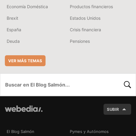
Economía Doméstica
Productos financieros
Brexit
Estados Unidos
España
Crisis financiera
Deuda
Pensiones
VER MÁS TEMAS
BUSC
SUBIR
El Blog Salmón
Pymes y Autónomos