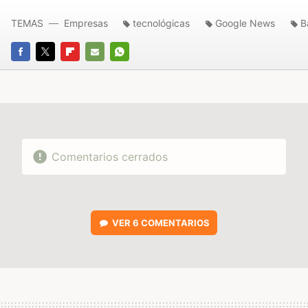
TEMAS
Empresas
tecnológicas
Google News
B
FACEBOOK
TWITTER
FLIPBOARD
E-
WHATSAPP
MAIL
Comentarios cerrados
VER
6 COMENTARIOS