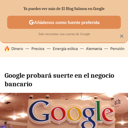
Ya puedes ver más de El Blog Salmon en Google
SECTORES
ECONOMÍA DOMÉSTICA
MERCADOS FINANC
Añádenos como fuente preferida
Solo necesitas una cuenta de Google
×
HOY SE HABLA DE
Dinero
Precios
Energía eólica
Alemania
Pensión
Google probará suerte en el negocio
bancario