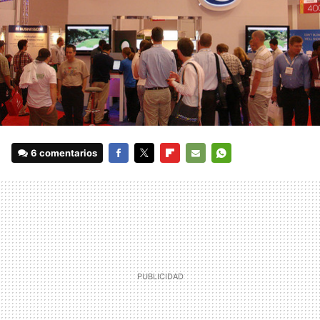
6 comentarios
FACEBOOK
TWITTER
FLIPBOARD
E-
WHATSAPP
MAIL