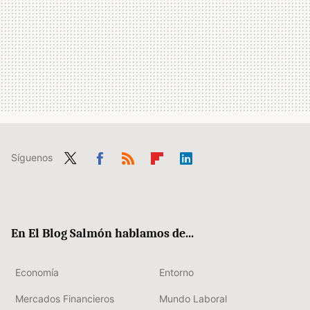
Síguenos
Twit
Fac
RSS
Flip
Link
ter
ebo
boa
edIn
ok
rd
En El Blog Salmón hablamos de...
Economía
Entorno
Mercados Financieros
Mundo Laboral