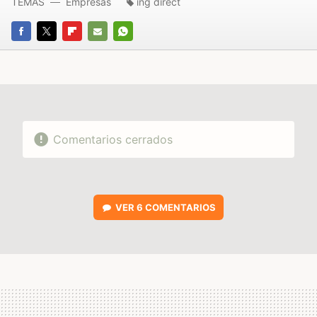
TEMAS
Empresas
ing direct
FACEBOOK
TWITTER
FLIPBOARD
E-
WHATSAPP
MAIL
Comentarios cerrados
VER
6 COMENTARIOS