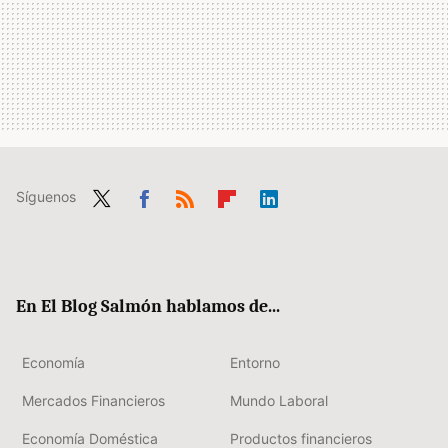
Síguenos
Twit
Fac
RSS
Flip
Link
ter
ebo
boa
edIn
ok
rd
En El Blog Salmón hablamos de...
Economía
Entorno
Mercados Financieros
Mundo Laboral
Economía Doméstica
Productos financieros