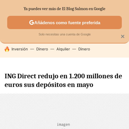
Ya puedes ver más de El Blog Salmon en Google
SECTORES
ECONOMÍA DOMÉSTICA
MERCADOS FINANC
Añádenos como fuente preferida
Solo necesitas una cuenta de Google
×
HOY SE HABLA DE
Inversión
Dinero
Alquiler
Dinero
ING Direct redujo en 1.200 millones de
euros sus depósitos en mayo