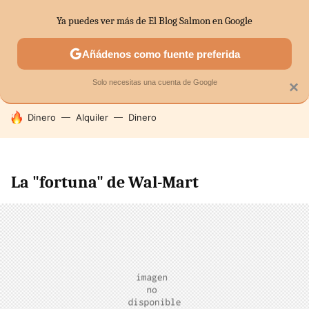
Ya puedes ver más de El Blog Salmon en Google
SECTORES
ECONOMÍA DOMÉSTICA
MERCADOS FINANC
Añádenos como fuente preferida
Solo necesitas una cuenta de Google
×
HOY SE HABLA DE
Dinero
Alquiler
Dinero
La "fortuna" de Wal-Mart