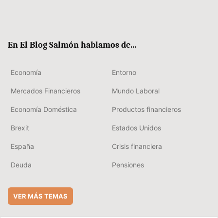
Twit
Fac
RSS
Flip
Link
ter
ebo
boa
edIn
ok
rd
En El Blog Salmón hablamos de...
Economía
Entorno
Mercados Financieros
Mundo Laboral
Economía Doméstica
Productos financieros
Brexit
Estados Unidos
España
Crisis financiera
Deuda
Pensiones
VER MÁS TEMAS