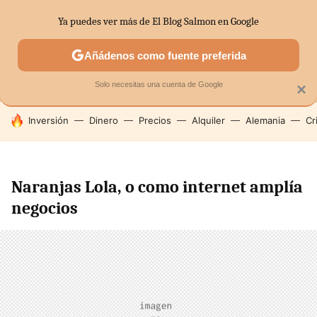
Ya puedes ver más de El Blog Salmon en Google
MENÚ
NUEVO
Añádenos como fuente preferida
SECTORES
ECONOMÍA DOMÉSTICA
MERCADOS FINANC
Solo necesitas una cuenta de Google
×
HOY SE HABLA DE
Inversión
Dinero
Precios
Alquiler
Alemania
Cr
Naranjas Lola, o como internet amplía
negocios