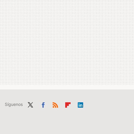
Síguenos
Twit
Fac
RSS
Flip
Link
ter
ebo
boa
edIn
ok
rd