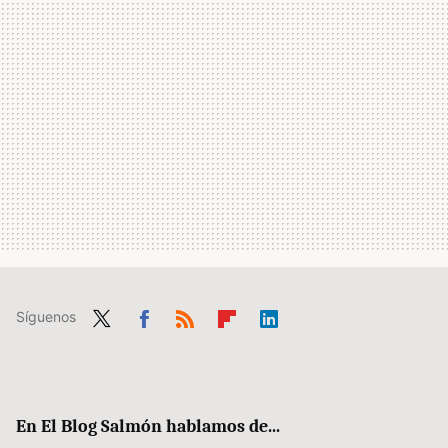
Síguenos
Twit
Fac
RSS
Flip
Link
ter
ebo
boa
edIn
ok
rd
En El Blog Salmón hablamos de...