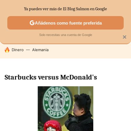
Ya puedes ver más de El Blog Salmon en Google
SECTORES
ECONOMÍA DOMÉSTICA
MERCADOS FINANC
Añádenos como fuente preferida
Solo necesitas una cuenta de Google
×
HOY SE HABLA DE
Dinero
Alemania
Starbucks versus McDonald's