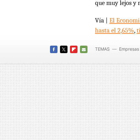
que muy lejos y n
Vía |
El Economi
hasta el 2,65%
,
t
TEMAS
Empresas
FACEBOOK
TWITTER
FLIPBOARD
E-
MAIL