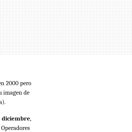
en 2000 pero
su imagen de
a).
e diciembre
,
s Operadores