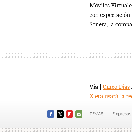
Móviles Virtuale
con expectación 
Sonera, la compa
Vía |
Cinco Días
Xfera usará la 
TEMAS
Empresas
FACEBOOK
TWITTER
FLIPBOARD
E-
MAIL