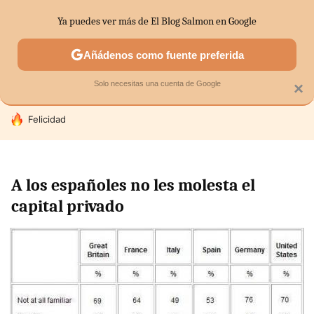
Ya puedes ver más de El Blog Salmon en Google
SECTORES
ECONOMÍA DOMÉSTICA
MERCADOS FINANC
Añádenos como fuente preferida
Solo necesitas una cuenta de Google
×
HOY SE HABLA DE
Felicidad
A los españoles no les molesta el
capital privado