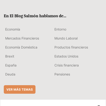
ter
ebo
boa
edIn
ok
rd
En El Blog Salmón hablamos de...
Economía
Entorno
Mercados Financieros
Mundo Laboral
Economía Doméstica
Productos financieros
Brexit
Estados Unidos
España
Crisis financiera
Deuda
Pensiones
VER MÁS TEMAS