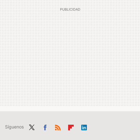
Síguenos
Twit
Fac
RSS
Flip
Link