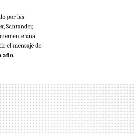
do por las
ex, Santander,
ientemente una
tir el mensaje de
o año
.