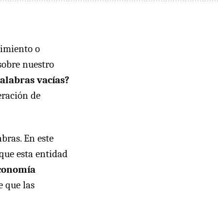
cimiento o
sobre nuestro
palabras vacías?
eración de
bras. En este
que esta entidad
economía
e que las