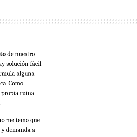
ito
de nuestro
y solución fácil
órmula alguna
ica. Como
 propia ruina
.
cho me temo que
a y demanda a