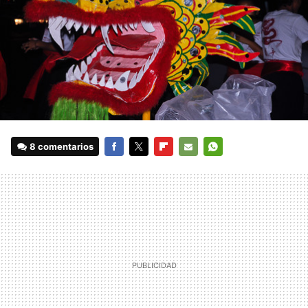
8 comentarios
FACEBOOK
TWITTER
FLIPBOARD
E-
WHATSAPP
MAIL