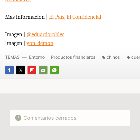
Más información |
El País
,
El Confidencial
Imagen |
@eduardorobles
Imagen |
yon_demon
TEMAS
Entorno
Productos financieros
chinos
cuen
FACEBOOK
TWITTER
FLIPBOARD
E-
WHATSAPP
MAIL
Comentarios cerrados