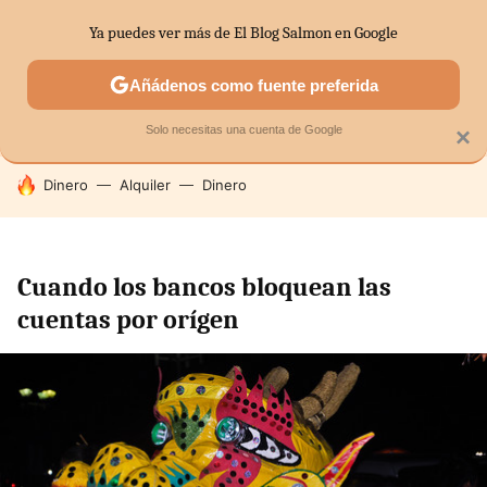
Ya puedes ver más de El Blog Salmon en Google
SECTORES
ECONOMÍA DOMÉSTICA
MERCADOS FINANC
Añádenos como fuente preferida
Solo necesitas una cuenta de Google
×
HOY SE HABLA DE
Dinero
Alquiler
Dinero
Cuando los bancos bloquean las
cuentas por orígen