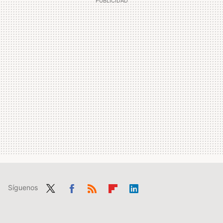
Síguenos
Twit
Fac
RSS
Flip
Link
ter
ebo
boa
edIn