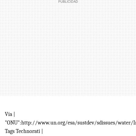
Vía |
"ONU":http://www.un.org/esa/sustdev/sdissues/water/In
Tags Technorati |