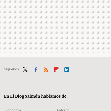
Síguenos
Twit
Fac
RSS
Flip
Link
ter
ebo
boa
edIn
ok
rd
En El Blog Salmón hablamos de...
Economía
Entorno