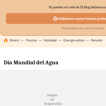
Ya puedes ver más de El Blog Salmon en
MENÚ
NUEVO
Añádenos como fuente prefe
SECTORES
ECONOMÍA DOMÉSTICA
MERCADOS FINANC
Solo necesitas una cuenta de Google
HOY SE HABLA DE
Dinero
Precios
Felicidad
Energía eólica
Pensión
Día Mundial del Agua