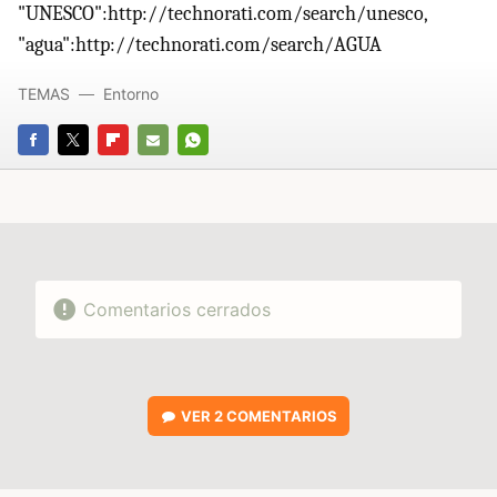
"UNESCO":http://technorati.com/search/unesco,
"agua":http://technorati.com/search/AGUA
TEMAS
Entorno
FACEBOOK
TWITTER
FLIPBOARD
E-
WHATSAPP
MAIL
Comentarios cerrados
VER
2 COMENTARIOS