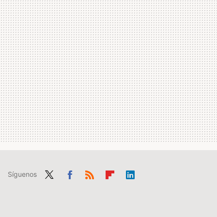
Síguenos
Twit
Fac
RSS
Flip
Link
ter
ebo
boa
edIn