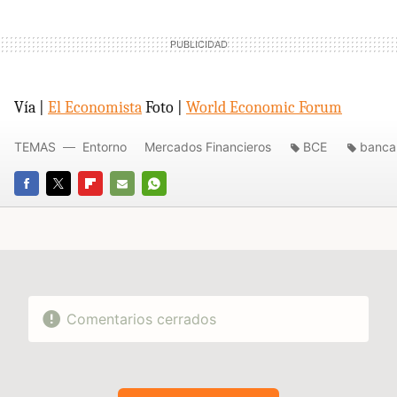
Vía |
El Economista
Foto |
World Economic Forum
TEMAS
Entorno
Mercados Financieros
BCE
banca
FACEBOOK
TWITTER
FLIPBOARD
E-
WHATSAPP
MAIL
Comentarios cerrados