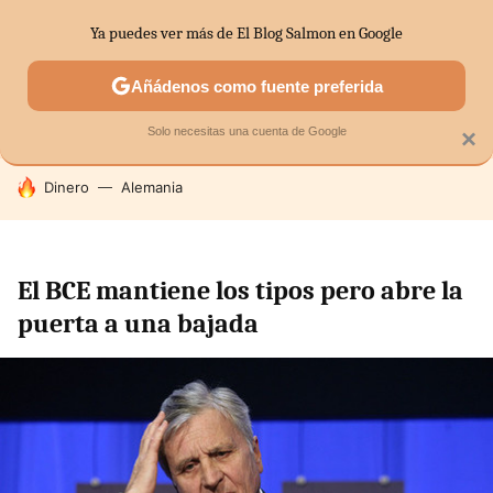
Ya puedes ver más de El Blog Salmon en Google
SECTORES
ECONOMÍA DOMÉSTICA
MERCADOS FINANC
Añádenos como fuente preferida
Solo necesitas una cuenta de Google
×
HOY SE HABLA DE
Dinero
Alemania
El BCE mantiene los tipos pero abre la
puerta a una bajada