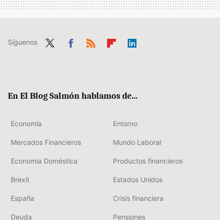
Síguenos
Twit
Fac
RSS
Flip
Link
ter
ebo
boa
edIn
ok
rd
En El Blog Salmón hablamos de...
Economía
Entorno
Mercados Financieros
Mundo Laboral
Economía Doméstica
Productos financieros
Brexit
Estados Unidos
España
Crisis financiera
Deuda
Pensiones