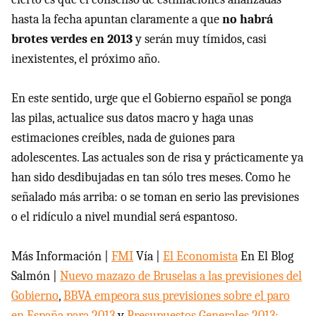
hasta la fecha apuntan claramente a que
no habrá
brotes verdes en 2013
y serán muy tímidos, casi
inexistentes, el próximo año.
En este sentido, urge que el Gobierno español se ponga
las pilas, actualice sus datos macro y haga unas
estimaciones creíbles, nada de guiones para
adolescentes. Las actuales son de risa y prácticamente ya
han sido desdibujadas en tan sólo tres meses. Como he
señalado más arriba: o se toman en serio las previsiones
o el ridículo a nivel mundial será espantoso.
Más Información |
FMI
Vía |
El Economista
En El Blog
Salmón |
Nuevo mazazo de Bruselas a las previsiones del
Gobierno
,
BBVA empeora sus previsiones sobre el paro
en España para 2013
y
Presupuestos Generales 2013: