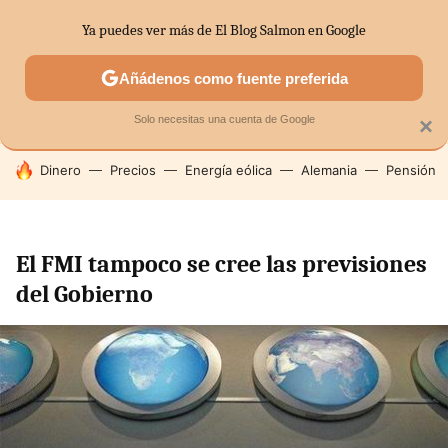
Ya puedes ver más de El Blog Salmon en Google
SECTORES
ECONOMÍA DOMÉSTICA
MERCADOS FINANC
Añádenos como fuente preferida
Solo necesitas una cuenta de Google
×
HOY SE HABLA DE
Dinero
Precios
Energía eólica
Alemania
Pensión
El FMI tampoco se cree las previsiones
del Gobierno