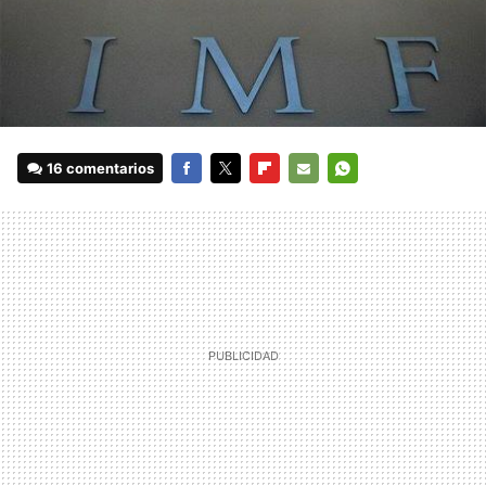
16 comentarios
FACEBOOK
TWITTER
FLIPBOARD
E-
WHATSAPP
MAIL