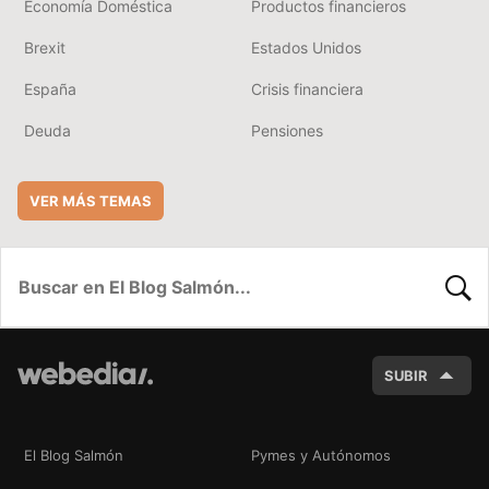
Economía Doméstica
Productos financieros
Brexit
Estados Unidos
España
Crisis financiera
Deuda
Pensiones
VER MÁS TEMAS
BUSC
SUBIR
El Blog Salmón
Pymes y Autónomos