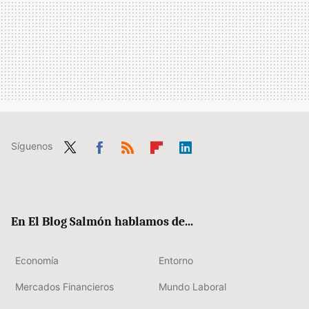
Síguenos
Twit
Fac
RSS
Flip
Link
ter
ebo
boa
edIn
ok
rd
En El Blog Salmón hablamos de...
Economía
Entorno
Mercados Financieros
Mundo Laboral