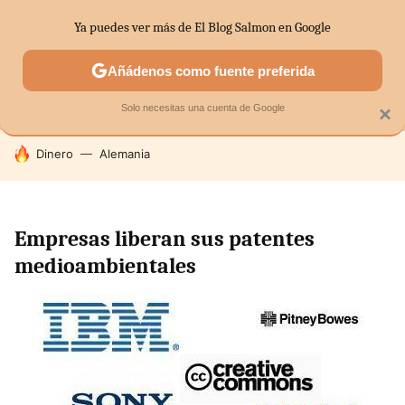
Ya puedes ver más de El Blog Salmon en Google
MENÚ
NUEVO
Añádenos como fuente preferida
SECTORES
ECONOMÍA DOMÉSTICA
MERCADOS FINANC
Solo necesitas una cuenta de Google
×
HOY SE HABLA DE
Dinero
Alemania
Empresas liberan sus patentes
medioambientales