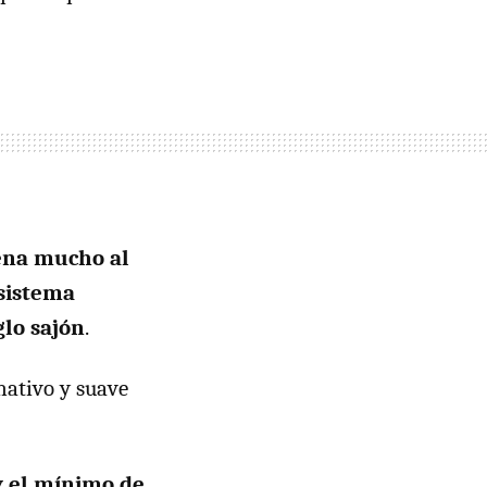
ena mucho al
 sistema
glo sajón
.
rnativo y suave
y el mínimo de