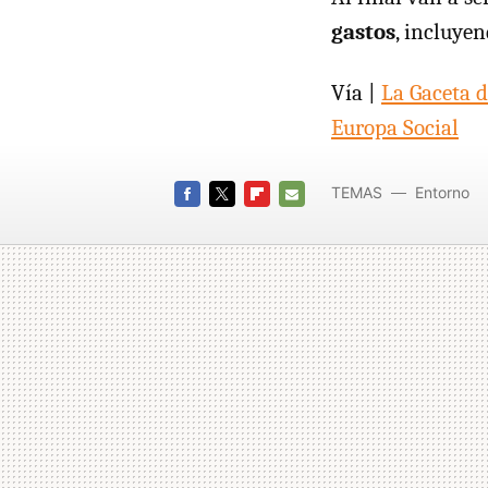
gastos
, incluyen
Vía |
La Gaceta d
Europa Social
TEMAS
Entorno
FACEBOOK
TWITTER
FLIPBOARD
E-
MAIL