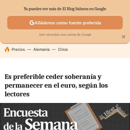
Ya puedes ver más de El Blog Salmon en Google
SECTORES
ECONOMÍA DOMÉSTICA
MERCADOS FINANC
Añádenos como fuente preferida
Solo necesitas una cuenta de Google
×
HOY SE HABLA DE
Precios
Alemania
Crisis
Es preferible ceder soberanía y
permanecer en el euro, según los
lectores