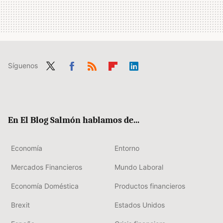
Síguenos
Twit
Fac
RSS
Flip
Link
ter
ebo
boa
edIn
ok
rd
En El Blog Salmón hablamos de...
Economía
Entorno
Mercados Financieros
Mundo Laboral
Economía Doméstica
Productos financieros
Brexit
Estados Unidos