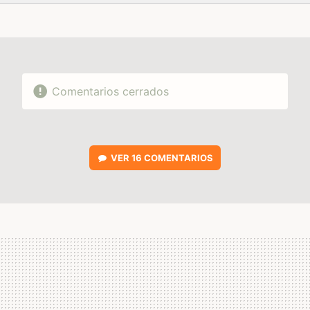
FACEBOOK
TWITTER
FLIPBOARD
E-
WHATSAPP
MAIL
Comentarios cerrados
VER
16 COMENTARIOS