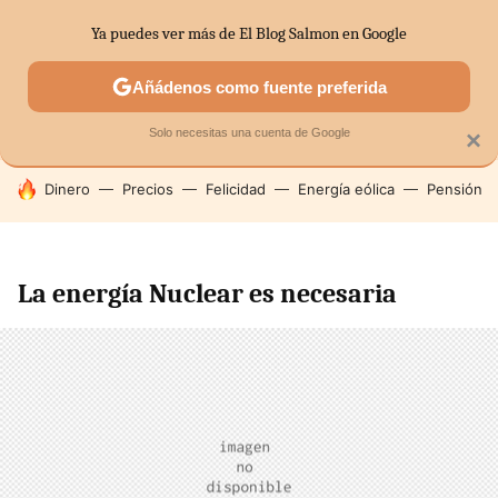
Ya puedes ver más de El Blog Salmon en Google
SECTORES
ECONOMÍA DOMÉSTICA
MERCADOS FINANC
Añádenos como fuente preferida
Solo necesitas una cuenta de Google
×
HOY SE HABLA DE
Dinero
Precios
Felicidad
Energía eólica
Pensión
La energía Nuclear es necesaria