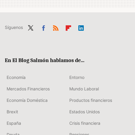
Síguenos
Twit
Fac
RSS
Flip
Link
ter
ebo
boa
edIn
ok
rd
En El Blog Salmón hablamos de...
Economía
Entorno
Mercados Financieros
Mundo Laboral
Economía Doméstica
Productos financieros
Brexit
Estados Unidos
España
Crisis financiera
Deuda
Pensiones