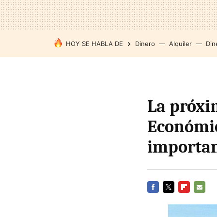
HOY SE HABLA DE
Dinero
Alquiler
Din
La próxi
Económi
importa
FACEBOOK
TWITTER
FLIPBOARD
E-
MAIL