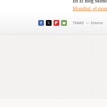
En El Blog Salm
Mundial: el mund
TEMAS
Entorno
financiero
FACEBOOK
TWITTER
FLIPBOARD
E-
MAIL