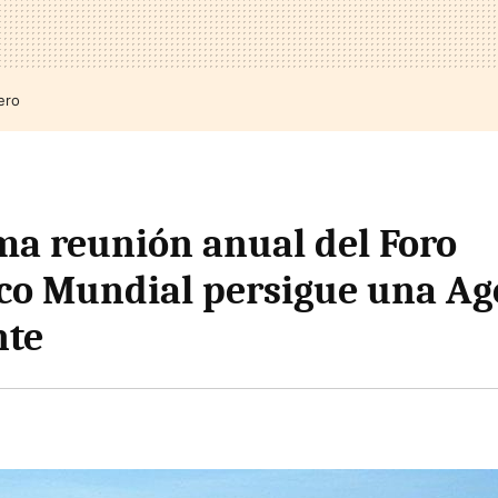
ero
ma reunión anual del Foro
co Mundial persigue una A
nte