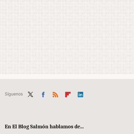
Síguenos
Twit
Fac
RSS
Flip
Link
ter
ebo
boa
edIn
ok
rd
En El Blog Salmón hablamos de...