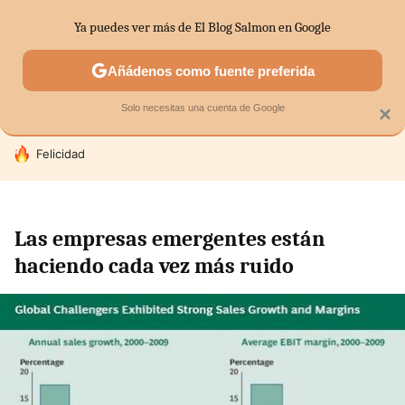
Ya puedes ver más de El Blog Salmon en Google
SECTORES
ECONOMÍA DOMÉSTICA
MERCADOS FINANC
Añádenos como fuente preferida
Solo necesitas una cuenta de Google
×
HOY SE HABLA DE
Felicidad
Las empresas emergentes están
haciendo cada vez más ruido