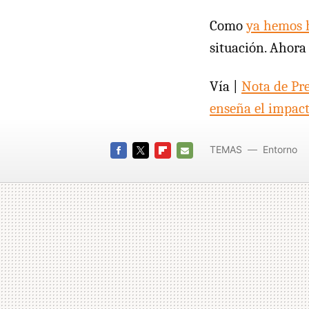
Como
ya hemos 
situación. Ahora
Vía |
Nota de Pr
enseña el impact
TEMAS
Entorno
FACEBOOK
TWITTER
FLIPBOARD
E-
MAIL