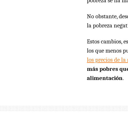
pobreza se ha m
No obstante, des
la pobreza nega
Estos cambios, e
los que menos pu
los precios de l
más pobres que
alimentación
.