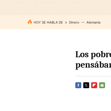
HOY SE HABLA DE
Dinero
Alemania
Los pobr
pensába
FACEBOOK
TWITTER
FLIPBOARD
E-
MAIL