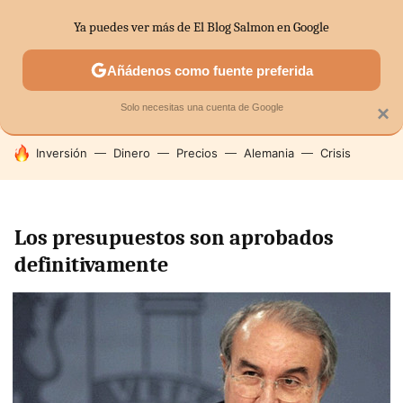
Ya puedes ver más de El Blog Salmon en Google
SECTORES
ECONOMÍA DOMÉSTICA
MERCADOS FINANC
Añádenos como fuente preferida
Solo necesitas una cuenta de Google
×
HOY SE HABLA DE
Inversión
Dinero
Precios
Alemania
Crisis
Los presupuestos son aprobados
definitivamente