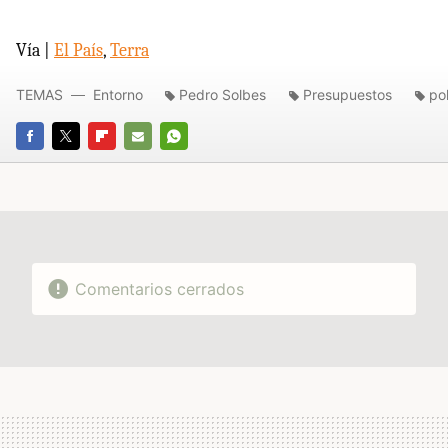
Vía |
El País
,
Terra
TEMAS
Entorno
Pedro Solbes
Presupuestos
pol
FACEBOOK
TWITTER
FLIPBOARD
E-
WHATSAPP
MAIL
Comentarios cerrados