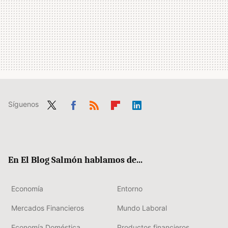
Síguenos
Twit
Fac
RSS
Flip
Link
ter
ebo
boa
edIn
ok
rd
En El Blog Salmón hablamos de...
Economía
Entorno
Mercados Financieros
Mundo Laboral
Economía Doméstica
Productos financieros