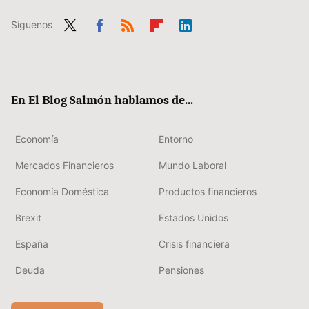
Síguenos
Twit
Fac
RSS
Flip
Link
ter
ebo
boa
edIn
ok
rd
En El Blog Salmón hablamos de...
Economía
Entorno
Mercados Financieros
Mundo Laboral
Economía Doméstica
Productos financieros
Brexit
Estados Unidos
España
Crisis financiera
Deuda
Pensiones