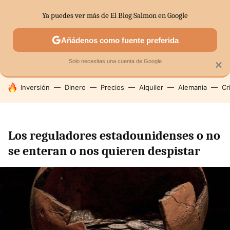
Ya puedes ver más de El Blog Salmon en Google
SECTORES
ECONOMÍA DOMÉSTICA
MERCADOS FINANC
Añádenos como fuente preferida
Solo necesitas una cuenta de Google
×
HOY SE HABLA DE
Inversión
Dinero
Precios
Alquiler
Alemania
Cr
Los reguladores estadounidenses o no
se enteran o nos quieren despistar