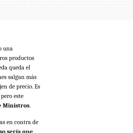
o una
tros productos
eda queda el
nes salgan más
en de precio. Es
pero este
e Ministros
.
as en contra de
so sería que