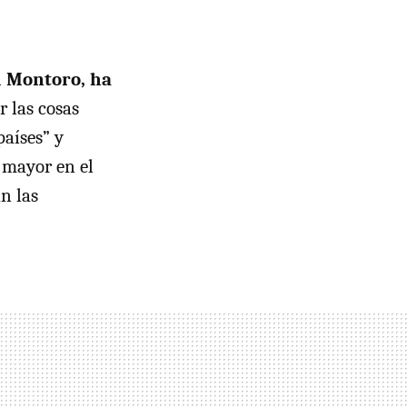
l Montoro, ha
r las cosas
aíses” y
 mayor en el
n las