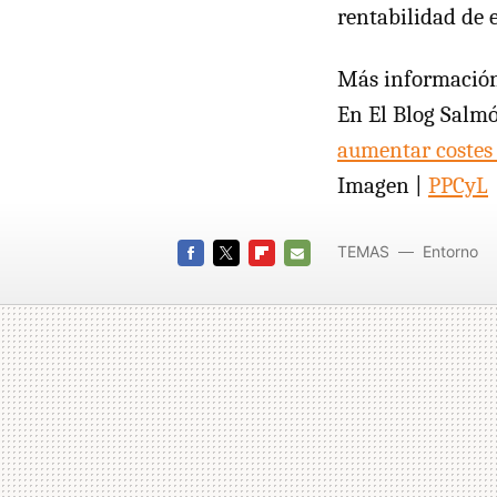
rentabilidad de e
Más informació
En El Blog Salm
aumentar costes 
Imagen |
PPCyL
TEMAS
Entorno
FACEBOOK
TWITTER
FLIPBOARD
E-
MAIL