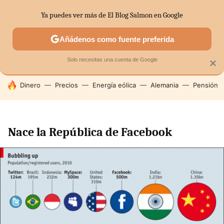
Ya puedes ver más de El Blog Salmon en Google
SECTORES
ECONOMÍA DOMÉSTICA
MERCADOS FINANC
Añádenos como fuente preferida
Solo necesitas una cuenta de Google
×
HOY SE HABLA DE
Dinero
Precios
Energía eólica
Alemania
Pensión
Nace la República de Facebook