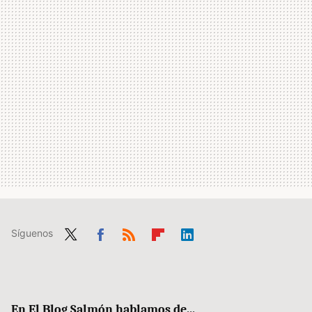
Síguenos
Twit
Fac
RSS
Flip
Link
ter
ebo
boa
edIn
ok
rd
En El Blog Salmón hablamos de...