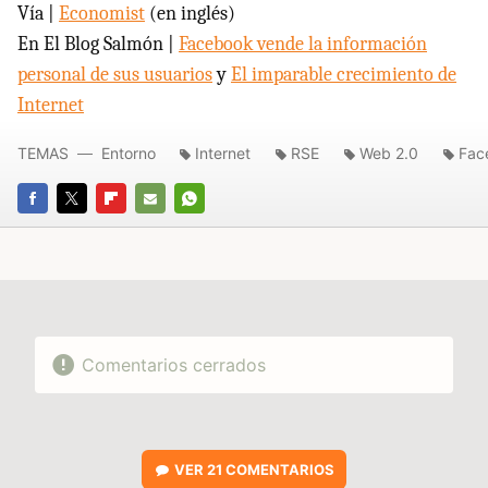
Vía |
Economist
(en inglés)
En El Blog Salmón |
Facebook vende la información
personal de sus usuarios
y
El imparable crecimiento de
Internet
TEMAS
Entorno
Internet
RSE
Web 2.0
Fac
FACEBOOK
TWITTER
FLIPBOARD
E-
WHATSAPP
MAIL
Comentarios cerrados
VER
21 COMENTARIOS